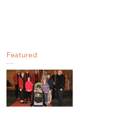
Featured
Benefizkon
Stabführe
zert 2019
Leistungsa
bzeichen