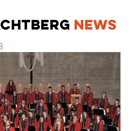
ACHTBER
G
NEWS
8