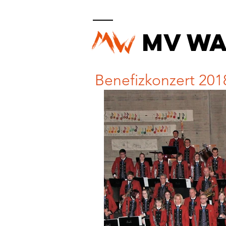
MV W
Benefizkonzert 201