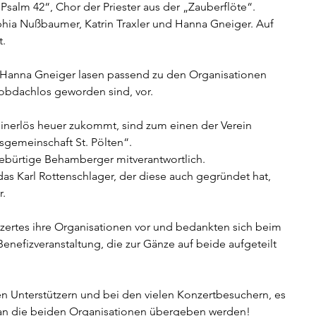
salm 42“, Chor der Priester aus der „Zauberflöte“.
hia Nußbaumer, Katrin Traxler und Hanna Gneiger. Auf 
t.
anna Gneiger lasen passend zu den Organisationen 
obdachlos geworden sind, vor.
inerlös heuer zukommt, sind zum einen der Verein 
emeinschaft St. Pölten“.
ebürtige Behamberger mitverantwortlich.
s Karl Rottenschlager, der diese auch gegründet hat, 
r.
zertes ihre Organisationen vor und bedankten sich beim 
enefizveranstaltung, die zur Gänze auf beide aufgeteilt 
en Unterstützern und bei den vielen Konzertbesuchern, es 
n die beiden Organisationen übergeben werden!