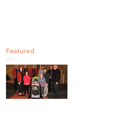
Featured
Benefizkon
Stabführe
zert 2019
Leistungsa
bzeichen