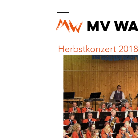
MV W
Herbstkonzert 201