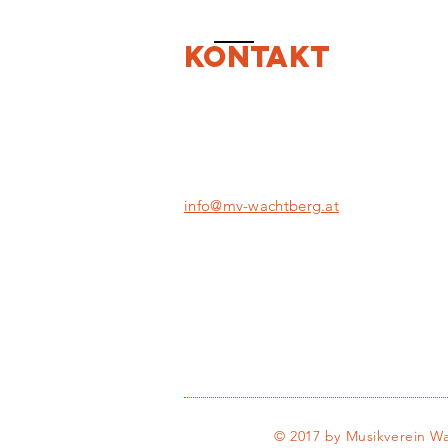
KONTAKT
Musikverein Wachtberg
Wachtberg 37
A-4441 Behamberg
info@mv-wachtberg.at
© 2017 by Musikverein W