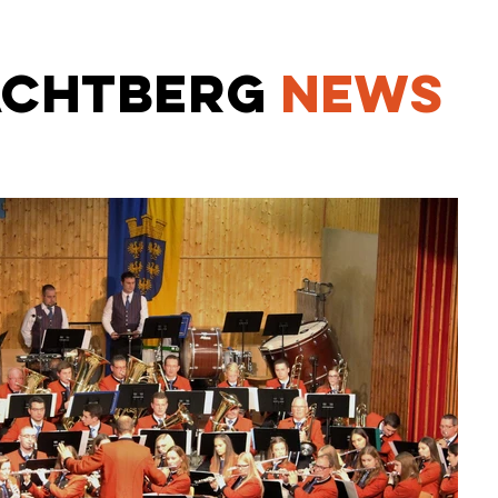
ACHTBER
G
NEWS
8