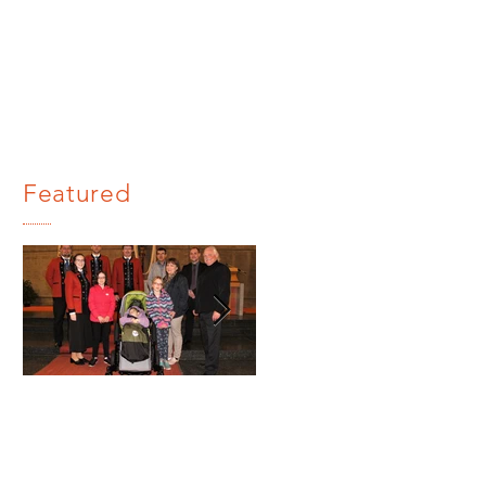
Featured
Benefizkon
Stabführe
zert 2019
Leistungsa
bzeichen