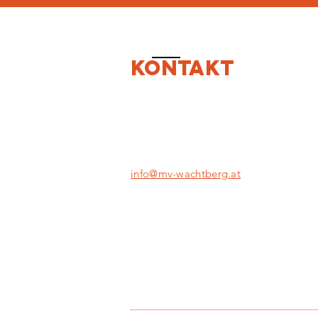
KONTAKT
Musikverein Wachtberg
Wachtberg 37
A-4441 Behamberg
info@mv-wachtberg.at